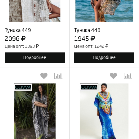
Продолжить
Отмена
Продолжить
Отмена
Туника 449
Туника 448
2096
1945
Цена опт: 1393
Цена опт: 1242
Подробнее
Подробнее
Выберите количество:
Выберите количество: