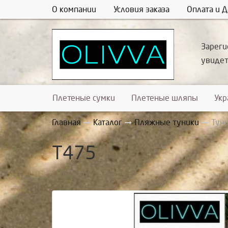
О компании
Условия заказа
Оплата и Д
Зареги
увиде
Плетеные сумки
Плетеные шляпы
Ук
Главная
Каталог
Пляжные туники
Тун
Т475