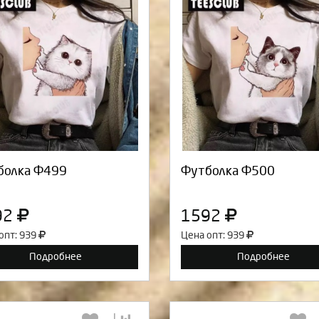
Выберите количество:
Выберите количество
Продолжить
Отмена
Продолжить
Отмен
болка Ф499
Футболка Ф500
92
1592
опт: 939
Цена опт: 939
Подробнее
Подробнее