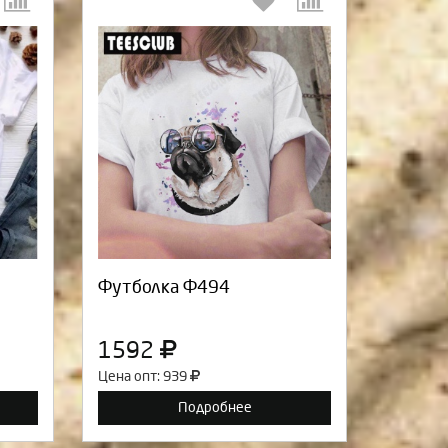
:
Выберите количество:
а
Продолжить
Отмена
Футболка Ф494
1592
Цена опт: 939
Подробнее