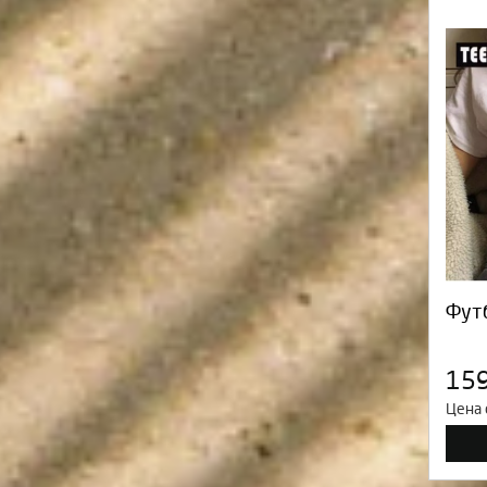
Фут
15
Цена 