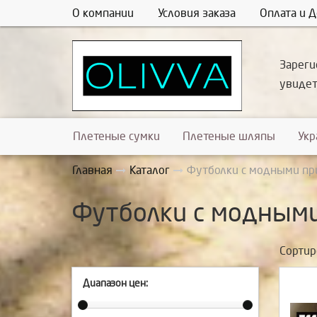
О компании
Условия заказа
Оплата и Д
Зареги
увиде
Плетеные сумки
Плетеные шляпы
Ук
Главная
Каталог
Футболки с модными пр
Футболки с модным
Сортир
Диапазон цен: