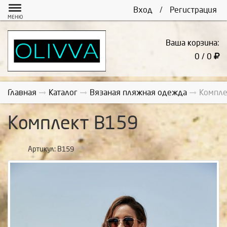
Вход
/
Регистрация
МЕНЮ
Ваша корзина:
0 / 0
Главная
Каталог
Вязаная пляжная одежда
Компле
Комплект В159
Артикул:
В159