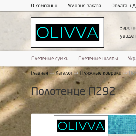
О компании
Условия заказа
Оплата и Д
Зареги
увиде
Плетеные сумки
Плетеные шляпы
Ук
Главная
Каталог
Пляжные коврики
По
Полотенце П292