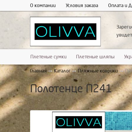
О компании
Условия заказа
Оплата и Д
Зареги
увиде
Плетеные сумки
Плетеные шляпы
Ук
Главная
Каталог
Пляжные коврики
По
Полотенце П241