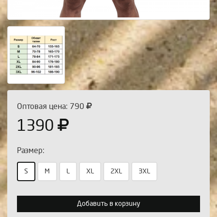
Оптовая цена: 790
1390
Размер:
S
M
L
XL
2XL
3XL
Выберите количество:
Добавить в корзину