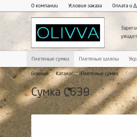
О компании
Условия заказа
Оплата и Д
Зареги
увиде
Плетеные сумки
Плетеные шляпы
Ук
Главная
Каталог
Плетеные сумки
Сумк
Сумка С639