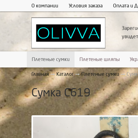
О компании
Условия заказа
Оплата и Д
Зареги
увиде
Плетеные сумки
Плетеные шляпы
Ук
Главная
Каталог
Плетеные сумки
Сумк
Сумка С619