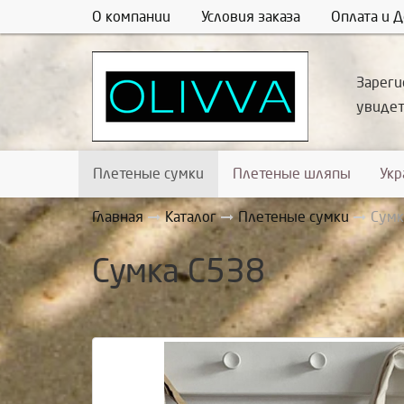
О компании
Условия заказа
Оплата и Д
Зареги
увиде
Плетеные сумки
Плетеные шляпы
Ук
Главная
Каталог
Плетеные сумки
Сумк
Сумка С538