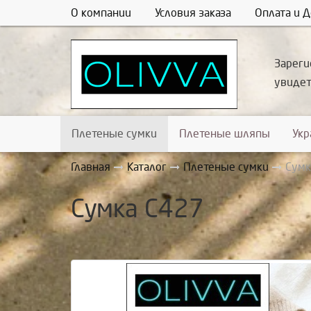
О компании
Условия заказа
Оплата и Д
Зареги
увиде
Плетеные сумки
Плетеные шляпы
Ук
Главная
Каталог
Плетеные сумки
Сумк
Сумка С427