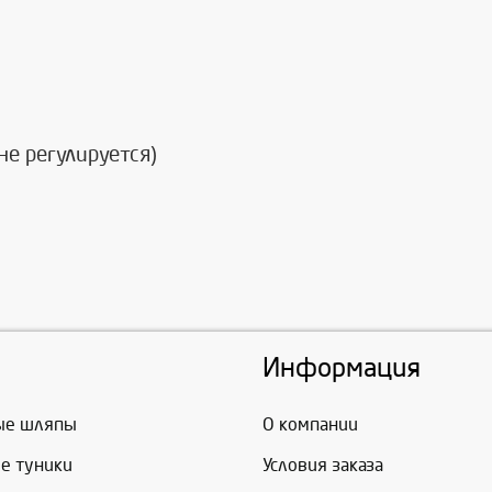
не регулируется)
Информация
ые шляпы
О компании
е туники
Условия заказа