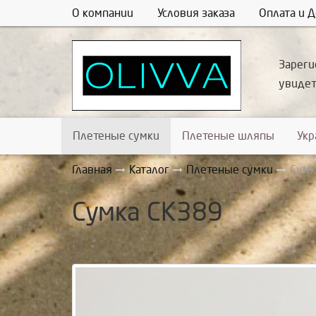
О компании
Условия заказа
Оплата и Д
Зареги
увиде
Плетеные сумки
Плетеные шляпы
Ук
Главная
Каталог
Плетеные сумки
Сумк
Сумка СК389