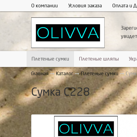
О компании
Условия заказа
Оплата и Д
Зареги
увиде
Плетеные сумки
Плетеные шляпы
Ук
Главная
Каталог
Плетеные сумки
Сумк
Сумка С228