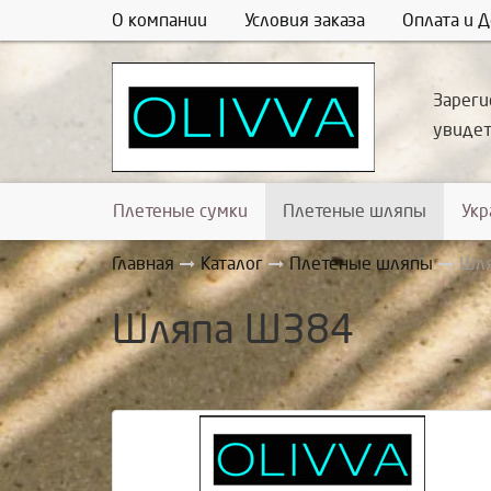
О компании
Условия заказа
Оплата и Д
Зареги
увиде
Плетеные сумки
Плетеные шляпы
Ук
Главная
Каталог
Плетеные шляпы
Шл
Шляпа Ш384