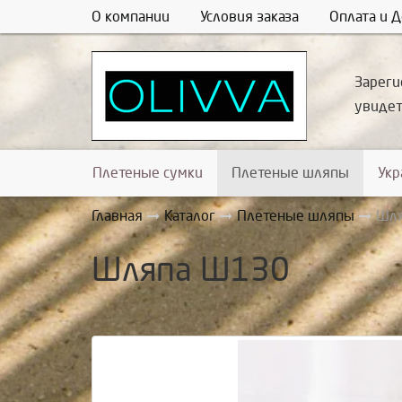
О компании
Условия заказа
Оплата и Д
Зареги
увиде
Плетеные сумки
Плетеные шляпы
Ук
Главная
Каталог
Плетеные шляпы
Шл
Шляпа Ш130