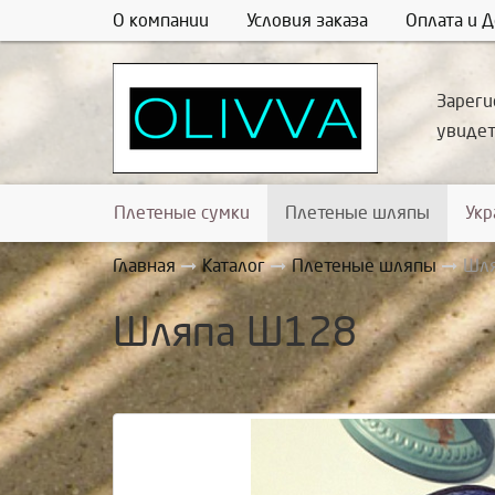
О компании
Условия заказа
Оплата и Д
Зареги
увиде
Плетеные сумки
Плетеные шляпы
Ук
Главная
Каталог
Плетеные шляпы
Шл
Шляпа Ш128