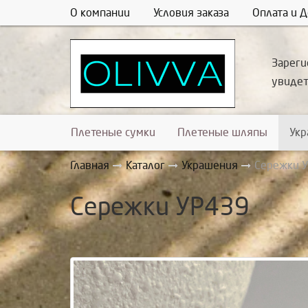
О компании
Условия заказа
Оплата и Д
Зареги
увиде
Плетеные сумки
Плетеные шляпы
Ук
Главная
Каталог
Украшения
Сережки 
Сережки УР439