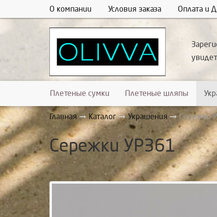
О компании
Условия заказа
Оплата и Д
Зареги
увиде
Плетеные сумки
Плетеные шляпы
Ук
Главная
Каталог
Украшения
Сережки 
Сережки УР361