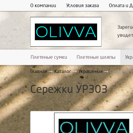
О компании
Условия заказа
Оплата и Д
Зареги
увиде
Плетеные сумки
Плетеные шляпы
Ук
Главная
Каталог
Украшения
Сережки 
Сережки УР303