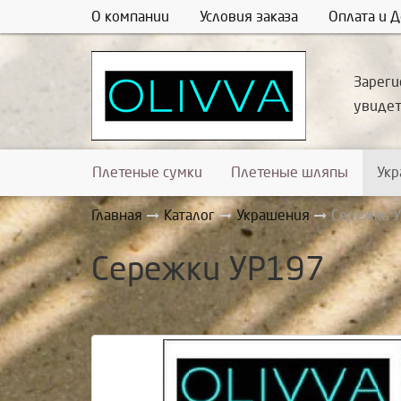
О компании
Условия заказа
Оплата и Д
Зареги
увиде
Плетеные сумки
Плетеные шляпы
Ук
Главная
Каталог
Украшения
Сережки 
Сережки УР197