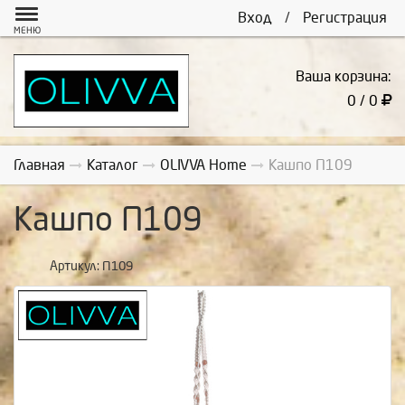
Вход
/
Регистрация
МЕНЮ
Ваша корзина:
0 / 0
Главная
Каталог
OLIVVA Home
Кашпо П109
Кашпо П109
Артикул:
П109