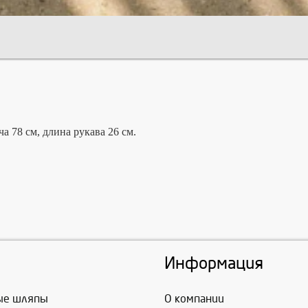
ча 78
см,
длина рукава 26
см.
Информация
ые шляпы
О компании