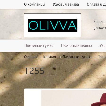
О компании
Условия заказа
Оплата и Д
Зареги
увиде
Плетеные сумки
Плетеные шляпы
Ук
Главная
Каталог
Пляжные туники
Тун
Т255