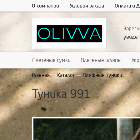
О компании
Условия заказа
Оплата и Д
Зареги
увиде
Плетеные сумки
Плетеные шляпы
Ук
Главная
Каталог
Пляжные туники
Тун
Туника 991