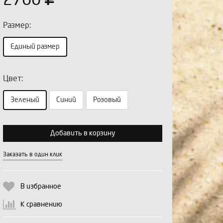
2700
Размер:
Единый размер
Цвет:
Выберите количество:
Зеленый
Синий
Розовый
Добавить в корзину
Продолжить
Отмена
Заказать в один клик
В избранное
К сравнению