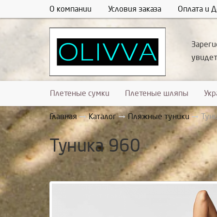
О компании
Условия заказа
Оплата и Д
Зареги
увиде
Плетеные сумки
Плетеные шляпы
Ук
Главная
Каталог
Пляжные туники
Тун
Туника 960