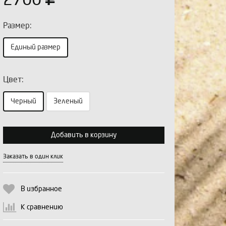
2700
Размер:
Единый размер
Цвет:
Выберите количество:
Черный
Зеленый
Добавить в корзину
Продолжить
Отмена
Заказать в один клик
В избранное
К сравнению