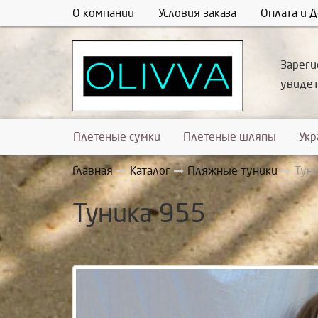
О компании
Условия заказа
Оплата и Д
Зареги
увиде
Плетеные сумки
Плетеные шляпы
Ук
Главная
Каталог
Пляжные туники
Тун
Туника 955