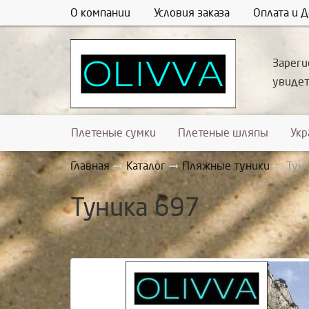
О компании
Условия заказа
Оплата и Д
Зареги
увиде
Плетеные сумки
Плетеные шляпы
Ук
Главная
Каталог
Пляжные туники
Тун
Туника 697