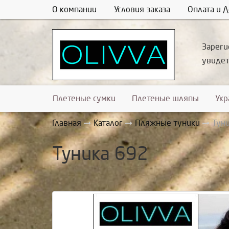
О компании
Условия заказа
Оплата и Д
Зареги
увиде
Плетеные сумки
Плетеные шляпы
Ук
Главная
Каталог
Пляжные туники
Тун
Туника 692