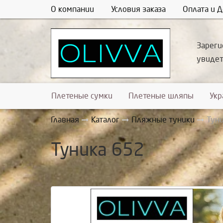
О компании
Условия заказа
Оплата и Д
Зареги
увиде
Плетеные сумки
Плетеные шляпы
Ук
Главная
Каталог
Пляжные туники
Тун
Туника 652