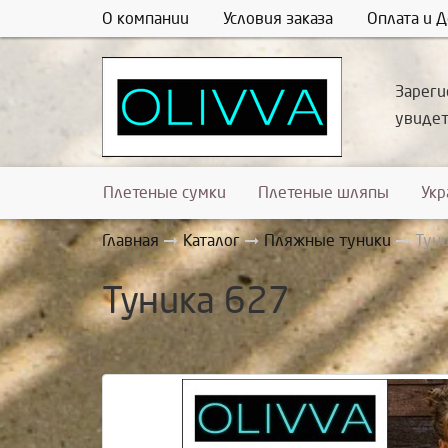
О компании
Условия заказа
Оплата и Д
Зареги
увиде
Плетеные сумки
Плетеные шляпы
Ук
Главная
Каталог
Пляжные туники
Тун
Туника 627