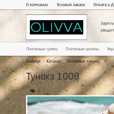
О компании
Условия заказа
Оплата и Д
Зареги
увиде
Плетеные сумки
Плетеные шляпы
Ук
Главная
Каталог
Пляжные туники
Тун
Туника 1008