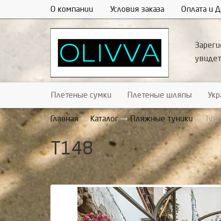
О компании
Условия заказа
Оплата и Д
Зареги
увиде
Плетеные сумки
Плетеные шляпы
Ук
Главная
Каталог
Пляжные туники
Тун
Т148