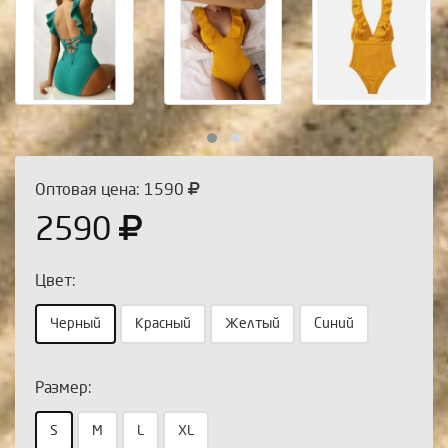
Оптовая цена: 1590
2590
Цвет:
Черный
Красный
Желтый
Синий
Размер:
Выберите количество:
S
M
L
XL