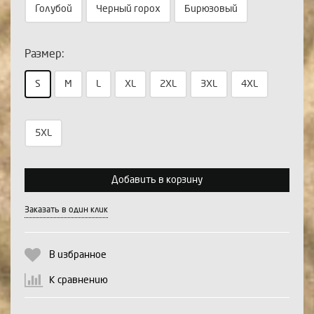
Голубой
Черный горох
Бирюзовый
Размер:
Выберите количество:
S
M
L
XL
2XL
3XL
4XL
5XL
Продолжить
Отмена
Добавить в корзину
Заказать в один клик
В избранное
К сравнению