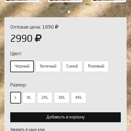
Оптовая цена: 1890
2990
Цвет:
Черный
Зеленый
Синий
Розовый
Размер:
Выберите количество:
L
XL
2XL
3XL
4XL
Добавить в корзину
Продолжить
Отмена
Заказать в один клик