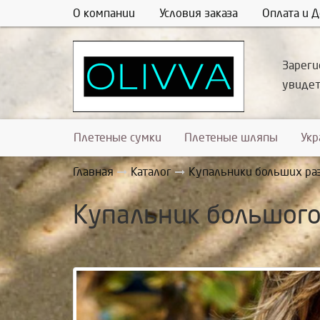
О компании
Условия заказа
Оплата и Д
Зареги
увиде
Плетеные сумки
Плетеные шляпы
Ук
Главная
Каталог
Купальники больших ра
Купальник большого