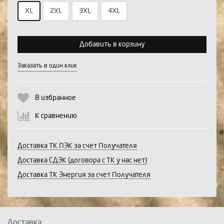
Выберите количество:
XL
2XL
3XL
4XL
Добавить в корзину
Продолжить
Отмена
Заказать в один клик
В избранное
К сравнению
Доставка ТК ПЭК за счет Получателя
Доставка СДЭК (договора с ТК у нас нет)
Доставка ТК Энергия за счет Получателя
Доставка