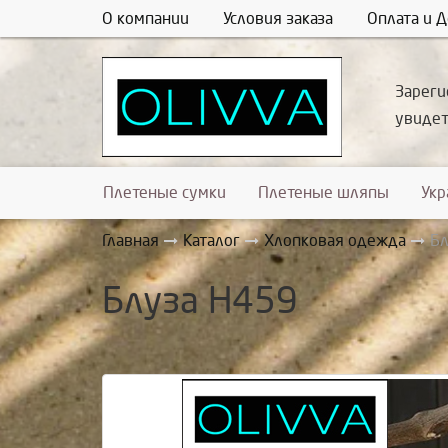
О компании
Условия заказа
Оплата и Д
Зареги
увиде
Плетеные сумки
Плетеные шляпы
Ук
Главная
Каталог
Хлопковая одежда
Бл
Блуза Н459