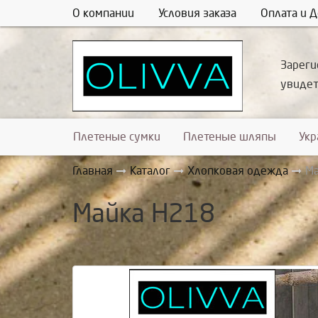
О компании
Условия заказа
Оплата и Д
Зареги
увиде
Плетеные сумки
Плетеные шляпы
Ук
Главная
Каталог
Хлопковая одежда
Ма
Майка Н218