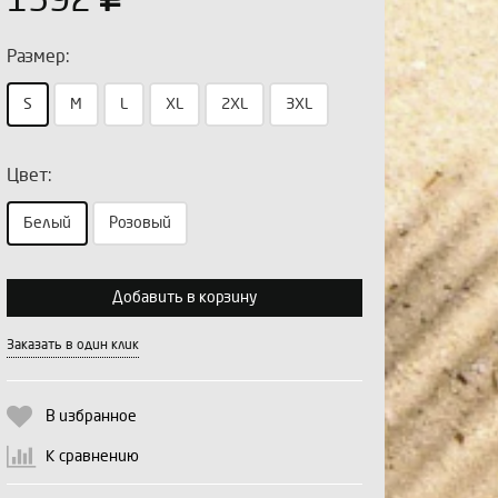
1592
Размер:
S
M
L
XL
2XL
3XL
Цвет:
Выберите количество:
Белый
Розовый
Добавить в корзину
Продолжить
Отмена
Заказать в один клик
В избранное
К сравнению