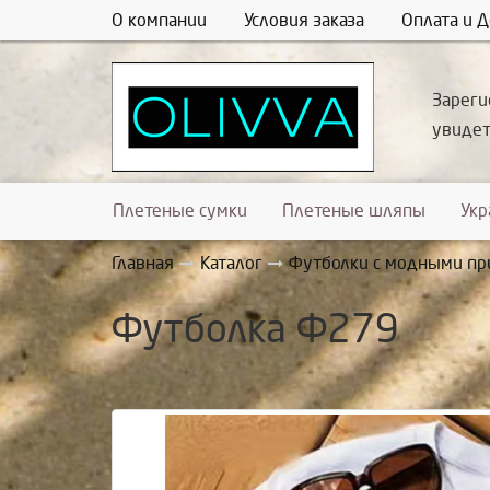
О компании
Условия заказа
Оплата и Д
Зареги
увиде
Плетеные сумки
Плетеные шляпы
Ук
Главная
Каталог
Футболки с модными пр
Футболка Ф279